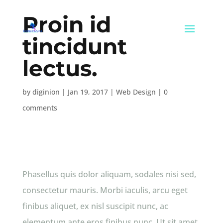
Proin id
tincidunt
lectus.
by
diginion
|
Jan 19, 2017
|
Web Design
|
0
comments
Phasellus quis dolor aliquam, sodales nisi sed,
consectetur mauris. Morbi iaculis, arcu eget
finibus aliquet, ex nisl suscipit nunc, ac
elementum ante eros finibus nunc. Ut sit amet